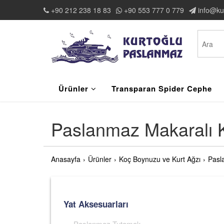
+90 212 238 18 83
+90 553 777 0 779
info@ku
Ürünler
Transparan Spider Cephe
Paslanmaz Makaralı K
Anasayfa
Ürünler
Koç Boynuzu ve Kurt Ağzı
Pasl
Yat Aksesuarları
Paslanmaz Tutamak